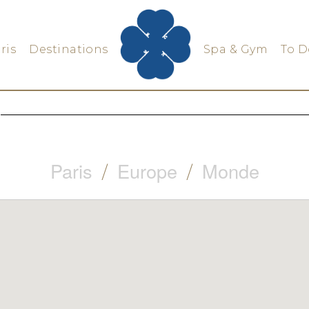
ris
Destinations
Spa & Gym
To D
Paris
Europe
Monde
/
/