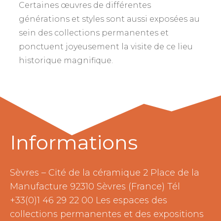
Certaines œuvres de différentes
générations et styles sont aussi exposées au
sein des collections permanentes et
ponctuent joyeusement la visite de ce lieu
historique magnifique.
Informations
Sèvres – Cité de la céramique 2 Place de la
Manufacture 92310 Sèvres (France) Tél
+33(0)1 46 29 22 00 Les espaces des
collections permanentes et des expositions